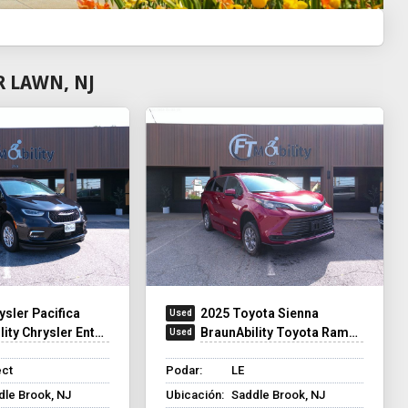
R LAWN, NJ
ysler Pacifica
2025 Toyota Sienna
y Chrysler Entervan XT
BraunAbility Toyota Rampvan XT
ect
Podar:
LE
dle Brook, NJ
Ubicación:
Saddle Brook, NJ