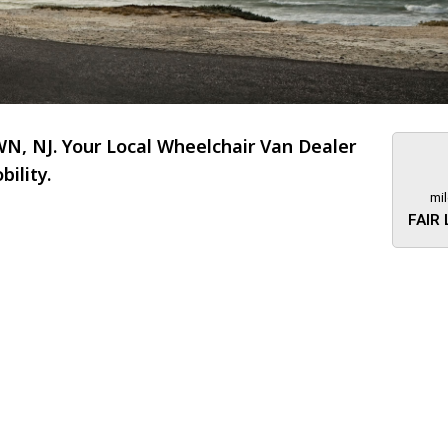
, NJ. Your Local Wheelchair Van Dealer
ility.
mi
FAIR
About 473 miles
FTMobilit
255 US High
West
Saddle Brook
Jersey
07663
(973) 546
Location
Informati