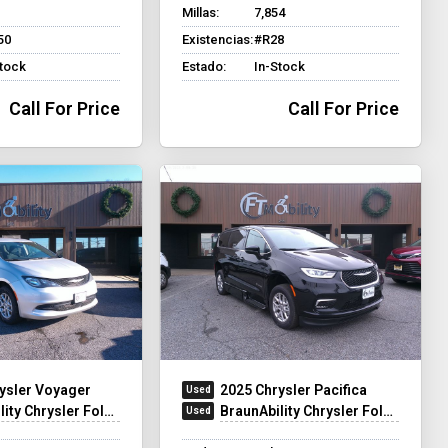
Millas:
7,854
50
Existencias:
#R28
Stock
Estado:
In-Stock
Call For Price
Call For Price
ysler Voyager
2025 Chrysler Pacifica
ty Chrysler Foldout
BraunAbility Chrysler Foldout XT