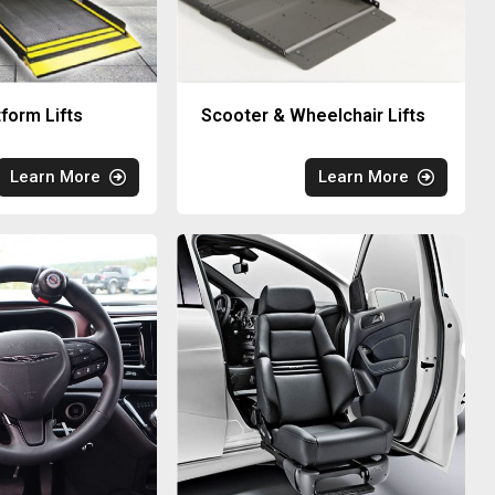
tform Lifts
Scooter & Wheelchair Lifts
Learn More
Learn More