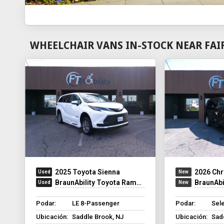
WHEELCHAIR VANS IN-STOCK NEAR FAI
2025 Toyota Sienna
2026 Chr
BraunAbility Toyota Rampvan XT
BraunAbilit
Podar:
LE 8-Passenger
Podar:
Sel
Ubicación:
Saddle Brook, NJ
Ubicación:
Sad