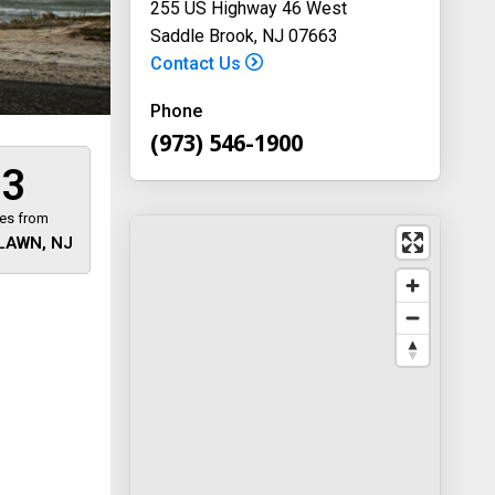
255 US Highway 46 West
Saddle Brook, NJ 07663
Contact Us
Phone
(973) 546-1900
3
les from
 LAWN, NJ
 away
y
way 46
, New
-1900
on