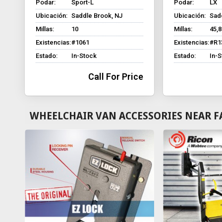
Podar:
Sport-L
Podar:
LX
Ubicación:
Saddle Brook, NJ
Ubicación:
Sad
Millas:
10
Millas:
45,
Existencias:
#1061
Existencias:
#R1
Estado:
In-Stock
Estado:
In-
Call For Price
WHEELCHAIR VAN ACCESSORIES NEAR F