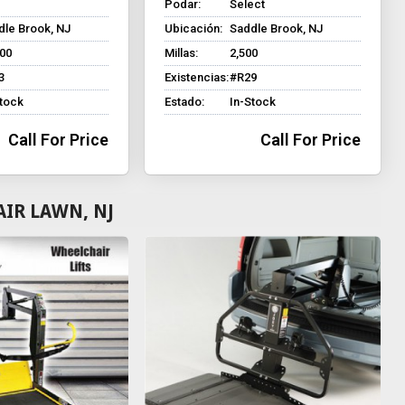
Podar:
Select
dle Brook, NJ
Ubicación:
Saddle Brook, NJ
800
Millas:
2,500
3
Existencias:
#R29
Stock
Estado:
In-Stock
Call For Price
Call For Price
AIR LAWN, NJ