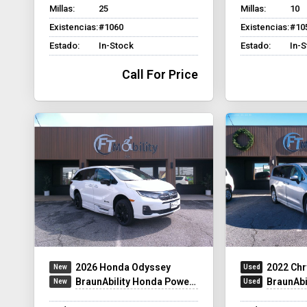
Millas:
25
Millas:
10
Existencias:
#1060
Existencias:
#10
Estado:
In-Stock
Estado:
In-
Call For Price
2026 Honda Odyssey
2022 Chr
BraunAbility Honda Power Infloor
BraunAbili