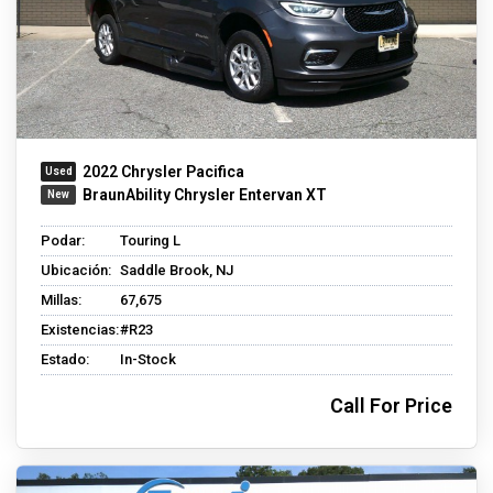
2022 Chrysler Pacifica
BraunAbility Chrysler Entervan XT
Podar:
Touring L
Ubicación:
Saddle Brook, NJ
Millas:
67,675
Existencias:
#R23
Estado:
In-Stock
Call For Price