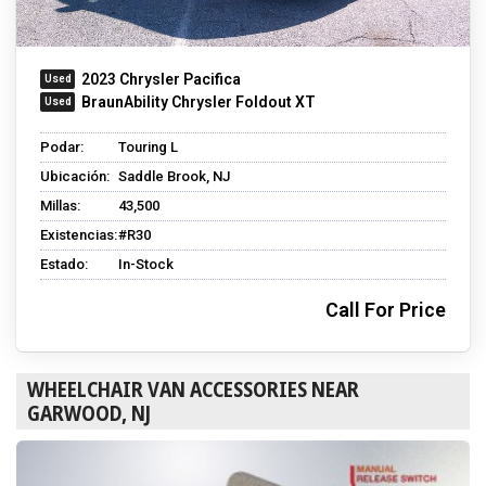
2023 Chrysler Pacifica
BraunAbility Chrysler Foldout XT
Podar:
Touring L
Ubicación:
Saddle Brook, NJ
Millas:
43,500
Existencias:
#R30
Estado:
In-Stock
Call For Price
WHEELCHAIR VAN ACCESSORIES NEAR
GARWOOD, NJ