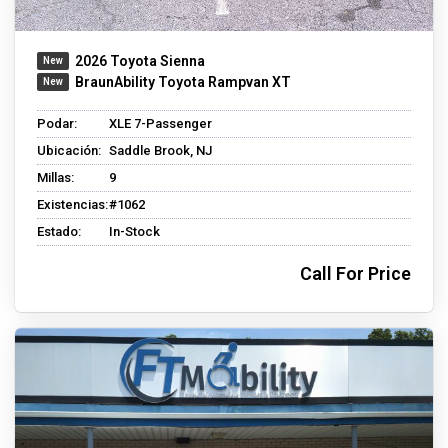
2026 Toyota Sienna
BraunAbility Toyota Rampvan XT
Podar:
XLE 7-Passenger
Ubicación:
Saddle Brook, NJ
Millas:
9
Existencias:
#1062
Estado:
In-Stock
Call For Price