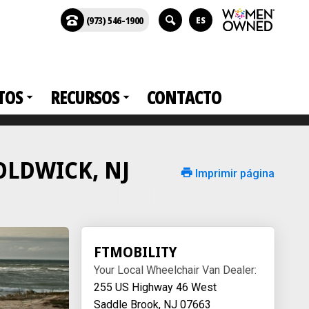
(973) 546-1900
ES
TOS
RECURSOS
CONTACTO
n OLDWICK, NJ
Imprimir página
FTMOBILITY
Your Local Wheelchair Van Dealer:
255 US Highway 46 West
Saddle Brook, NJ 07663