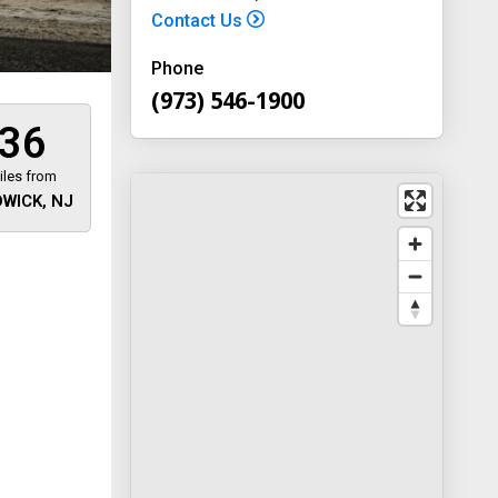
Contact Us
Phone
(973) 546-1900
36
iles from
WICK, NJ
 away
y
way 46
, New
-1900
on