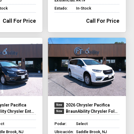
0
Existencias:
#R19
Stock
Estado:
In-Stock
Call For Price
Call For Price
ysler Pacifica
2026 Chrysler Pacifica
y Chrysler Entervan XT
BraunAbility Chrysler Foldout XT
ect
Podar:
Select
dle Brook, NJ
Ubicación:
Saddle Brook, NJ