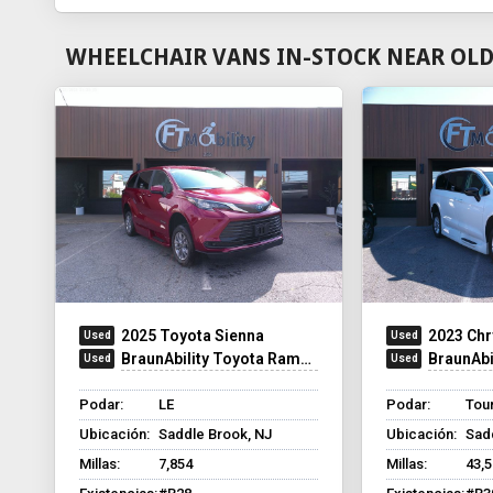
WHEELCHAIR VANS IN-STOCK NEAR OLD
2025 Toyota Sienna
2023 Chr
BraunAbility Toyota Rampvan XT
BraunAbilit
Podar:
LE
Podar:
Tour
Ubicación:
Saddle Brook, NJ
Ubicación:
Sad
Millas:
7,854
Millas:
43,