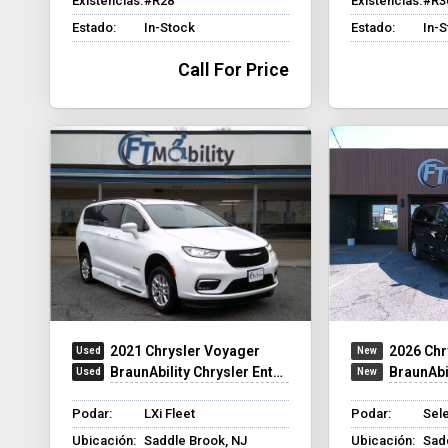
Existencias:
#R28
Existencias:
#R3
Estado:
In-Stock
Estado:
In-
Call For Price
2021 Chrysler Voyager
2026 Chr
BraunAbility Chrysler Entervan XT
BraunAbilit
Podar:
LXi Fleet
Podar:
Sel
Ubicación:
Saddle Brook, NJ
Ubicación:
Sad