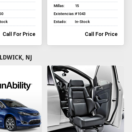
Millas:
15
50
Existencias:
#1043
Stock
Estado:
In-Stock
Call For Price
Call For Price
LDWICK, NJ