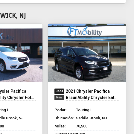
WICK, NJ
ysler Pacifica
2021 Chrysler Pacifica
y Chrysler Foldout XT
BraunAbility Chrysler Entervan XT
ing L
Podar:
Touring L
dle Brook, NJ
Ubicación:
Saddle Brook, NJ
500
Millas:
70,500