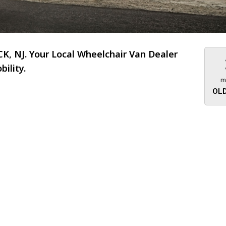
, NJ. Your Local Wheelchair Van Dealer
ility.
m
OLD
About 473 miles
FTMobilit
255 US High
West
Saddle Brook
Jersey
07663
(973) 546
Location
Informati