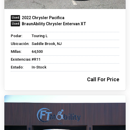
2022 Chrysler Pacifica
BraunAbility Chrysler Entervan XT
Podar:
Touring L
Ubicación:
Saddle Brook, NJ
Millas:
64,500
Existencias:
#R11
Estado:
In-Stock
Call For Price