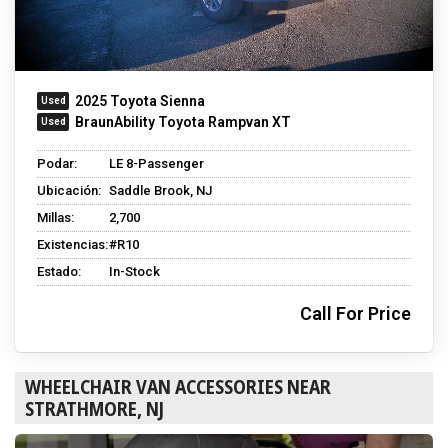
2025 Toyota Sienna
BraunAbility Toyota Rampvan XT
Podar:
LE 8-Passenger
Ubicación:
Saddle Brook, NJ
Millas:
2,700
Existencias:
#R10
Estado:
In-Stock
Call For Price
WHEELCHAIR VAN ACCESSORIES NEAR
STRATHMORE, NJ