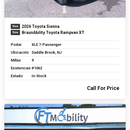
2026 Toyota Sienna
BraunAbility Toyota Rampvan XT
Podar:
XLE 7-Passenger
Ubicación:
Saddle Brook, NJ
Millas:
9
Existencias:
#1062
Estado:
In-Stock
Call For Price