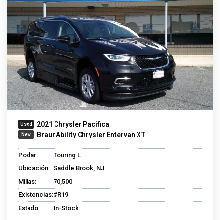
2021 Chrysler Pacifica
BraunAbility Chrysler Entervan XT
Podar:
Touring L
Ubicación:
Saddle Brook, NJ
Millas:
70,500
Existencias:
#R19
Estado:
In-Stock